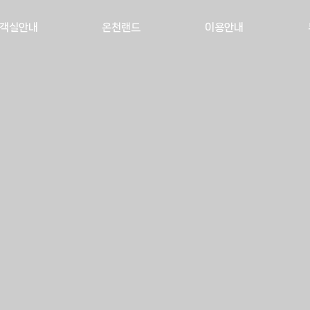
객실안내
온천랜드
이용안내