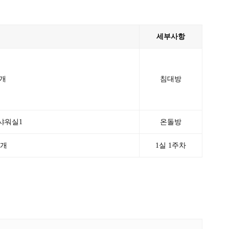
세부사항
1개
침대방
 샤워실1
온돌방
1개
1실 1주차